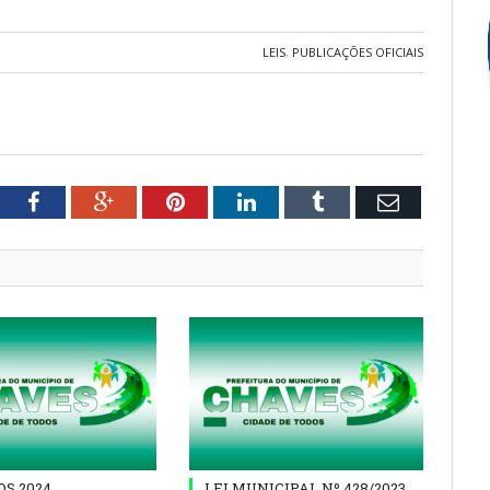
LEIS
,
PUBLICAÇÕES OFICIAIS
tter
Facebook
Google+
Pinterest
LinkedIn
Tumblr
Email
S 2024
LEI MUNICIPAL Nº 428/2023,