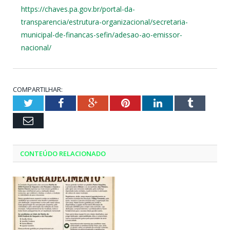
https://chaves.pa.gov.br/portal-da-
transparencia/estrutura-organizacional/secretaria-
municipal-de-financas-sefin/adesao-ao-emissor-
nacional/
COMPARTILHAR:
Twitter
Facebook
Google+
Pinterest
LinkedIn
Tumblr
Email
CONTEÚDO RELACIONADO