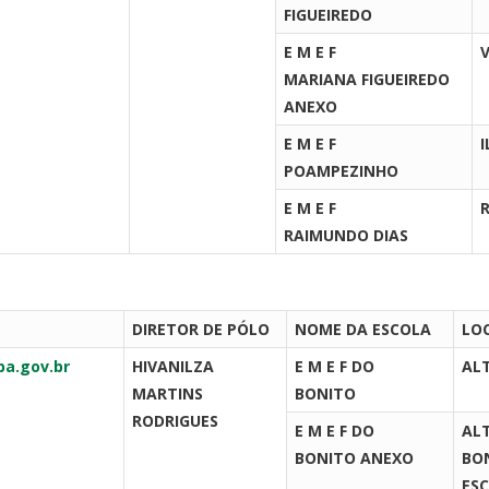
FIGUEIREDO
E M E F
MARIANA FIGUEIREDO
ANEXO
E M E F
POAMPEZINHO
E M E F
RAIMUNDO DIAS
DIRETOR DE PÓLO
NOME DA ESCOLA
LO
pa.gov.br
HIVANILZA
E M E F DO
AL
MARTINS
BONITO
RODRIGUES
E M E F DO
AL
BONITO ANEXO
BO
ES