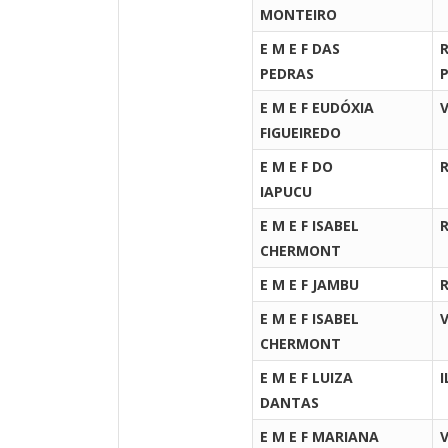
MONTEIRO
E M E F DAS
R
PEDRAS
E M E F EUDÓXIA
FIGUEIREDO
E M E F DO
R
IAPUCU
E M E F ISABEL
CHERMONT
E M E F JAMBU
E M E F ISABEL
CHERMONT
E M E F LUIZA
DANTAS
E M E F MARIANA