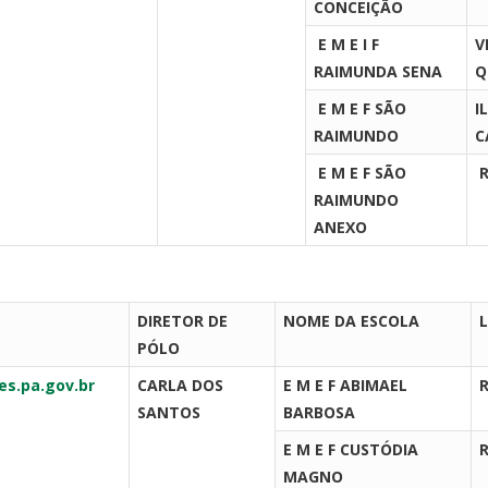
CONCEIÇÃO
E M E I F
V
RAIMUNDA SENA
Q
E M E F SÃO
I
RAIMUNDO
C
E M E F SÃO
R
RAIMUNDO
ANEXO
DIRETOR DE
NOME DA ESCOLA
PÓLO
s.pa.gov.br
CARLA DOS
E M E F ABIMAEL
SANTOS
BARBOSA
E M E F CUSTÓDIA
MAGNO