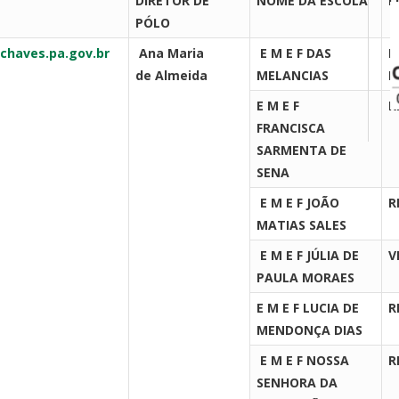
DIRETOR DE
NOME DA ESCOLA
L
PÓLO
chaves.pa.gov.br
Ana Maria
E M E F DAS
I
de Almeida
MELANCIAS
M
E M E F
R
FRANCISCA
SARMENTA DE
SENA
E M E F JOÃO
R
MATIAS SALES
E M E F JÚLIA DE
V
PAULA MORAES
E M E F LUCIA DE
R
MENDONÇA DIAS
E M E F NOSSA
R
SENHORA DA