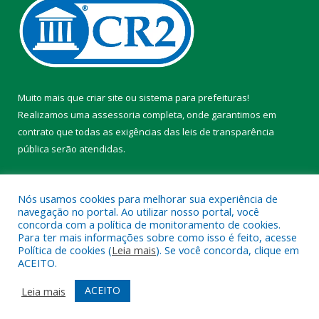
Muito mais que
criar site
ou
sistema para prefeituras
!
Realizamos uma
assessoria
completa, onde garantimos em
contrato que todas as exigências das
leis de transparência
pública
serão atendidas.
Conheça o
PNTP
e o
Radar da Transparência Pública
Nós usamos cookies para melhorar sua experiência de
navegação no portal. Ao utilizar nosso portal, você
concorda com a política de monitoramento de cookies.
Para ter mais informações sobre como isso é feito, acesse
Política de cookies (
Leia mais
). Se você concorda, clique em
Todos os direitos reservados a Prefeitura Municipal de Chaves.
ACEITO.
Mapa do Site
Acessar Área Administrativa
ACEITO
Leia mais
Acessar Webmail