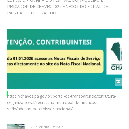
EDITAL DA RAINHA DO FESTIVAL DO VAQUEIRO E
PESCADOR DE CHAVES 2026 ANEXOS DO EDITAL DA
RAINHA DO FESTIVAL DO…
https://chaves.pa.gov.br/portal-da-transparencia/estrutura-
organizacional/secretaria-municipal-de-financas-
sefin/adesao-ao-emissor-nacional/
17 DE JANEIRO DE 2025