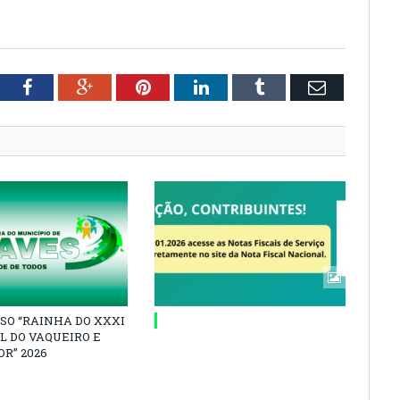
tter
Facebook
Google+
Pinterest
LinkedIn
Tumblr
Email
SO “RAINHA DO XXXI
L DO VAQUEIRO E
R” 2026