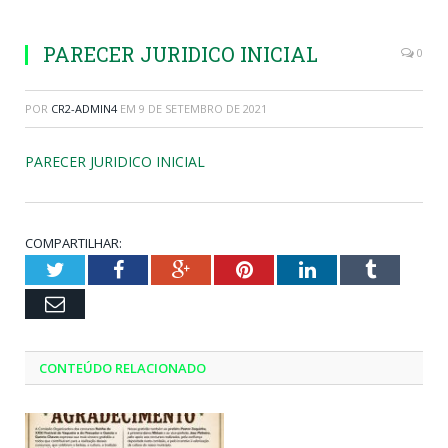
PARECER JURIDICO INICIAL
0
POR
CR2-ADMIN4
EM
9 DE SETEMBRO DE 2021
PARECER JURIDICO INICIAL
COMPARTILHAR:
Twitter
Facebook
Google+
Pinterest
LinkedIn
Tumblr
Email
CONTEÚDO RELACIONADO