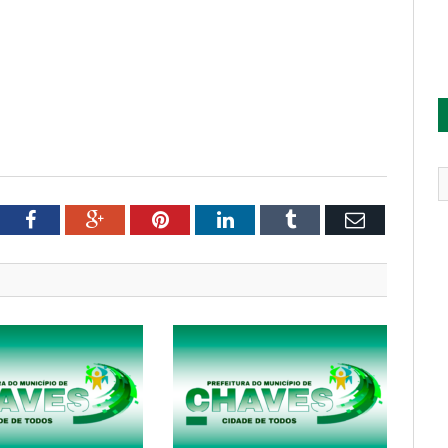
tter
Facebook
Google+
Pinterest
LinkedIn
Tumblr
Email