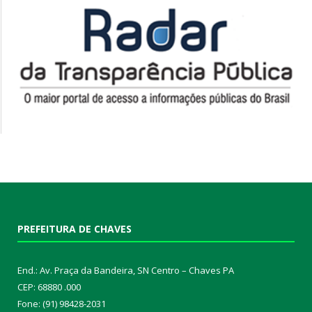
PREFEITURA DE CHAVES
End.: Av. Praça da Bandeira, SN Centro – Chaves PA
CEP: 68880 .000
Fone: (91) 98428-2031