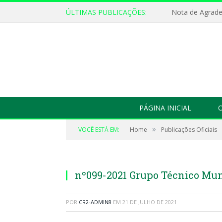
ÚLTIMAS PUBLICAÇÕES:
Nota de Agrad
PÁGINA INICIAL
O
»
VOCÊ ESTÁ EM:
Home
Publicações Oficiais
nº099-2021 Grupo Técnico Mu
POR
CR2-ADMIN8
EM
21 DE JULHO DE 2021