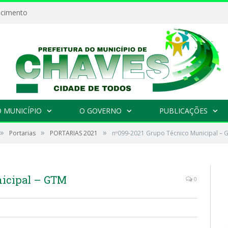
ecimento
 MUNICÍPIO
O GOVERNO
PUBLICAÇÕES
»
»
»
Portarias
PORTARIAS 2021
nº099-2021 Grupo Técnico Municipal – 
nicipal – GTM
0