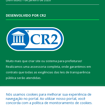
DESENVOLVIDO POR CR2
Muito mais que
criar site
ou
sistema para prefeituras
!
Realizamos uma
assessoria
completa, onde garantimos em
contrato que todas as exigências das
leis de transparência
pública
serão atendidas.
Conheça o
PNTP
e o
Radar da Transparência Pública
Nós usamos cookies para melhorar sua experiência de
navegação no portal. Ao utilizar nosso portal, você
concorda com a política de monitoramento de cookies.