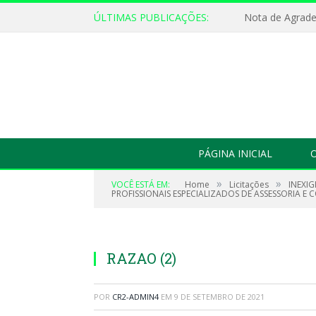
ÚLTIMAS PUBLICAÇÕES:
Nota de Agrad
PÁGINA INICIAL
O
»
»
VOCÊ ESTÁ EM:
Home
Licitações
INEXIG
PROFISSIONAIS ESPECIALIZADOS DE ASSESSORIA E 
RAZAO (2)
POR
CR2-ADMIN4
EM
9 DE SETEMBRO DE 2021