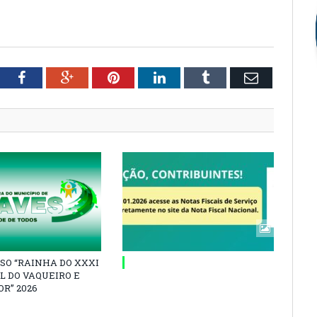
tter
Facebook
Google+
Pinterest
LinkedIn
Tumblr
Email
SO “RAINHA DO XXXI
L DO VAQUEIRO E
R” 2026