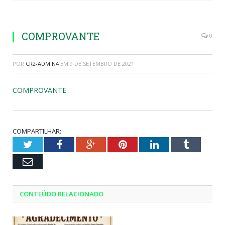
COMPROVANTE
0
POR
CR2-ADMIN4
EM
9 DE SETEMBRO DE 2021
COMPROVANTE
COMPARTILHAR:
Twitter
Facebook
Google+
Pinterest
LinkedIn
Tumblr
Email
CONTEÚDO RELACIONADO