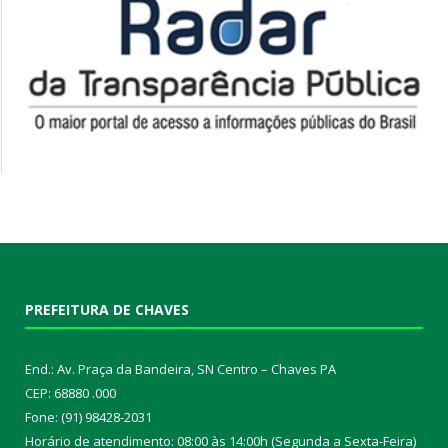
PREFEITURA DE CHAVES
End.: Av. Praça da Bandeira, SN Centro – Chaves PA
CEP: 68880 .000
Fone: (91) 98428-2031
Horário de atendimento: 08:00 às 14:00h (Segunda a Sexta-Feira)