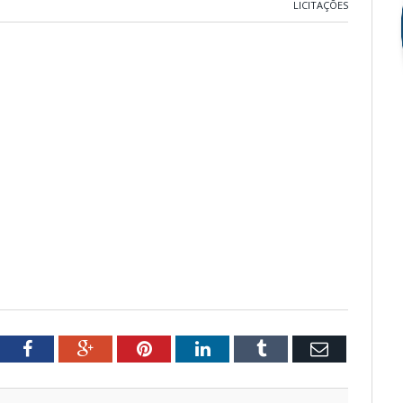
LICITAÇÕES
tter
Facebook
Google+
Pinterest
LinkedIn
Tumblr
Email