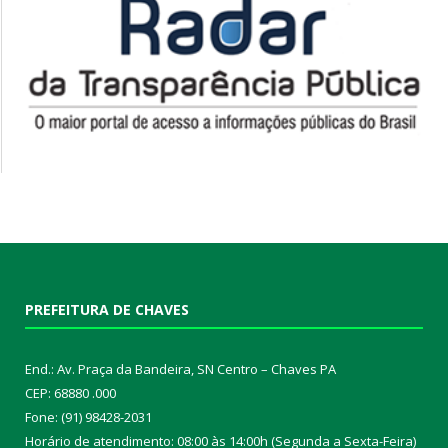
PREFEITURA DE CHAVES
End.: Av. Praça da Bandeira, SN Centro – Chaves PA
CEP: 68880 .000
Fone: (91) 98428-2031
Horário de atendimento: 08:00 às 14:00h (Segunda a Sexta-Feira)