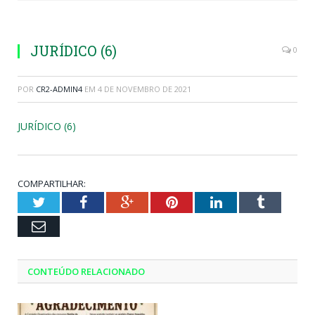
JURÍDICO (6)
0
POR
CR2-ADMIN4
EM
4 DE NOVEMBRO DE 2021
JURÍDICO (6)
COMPARTILHAR:
Twitter
Facebook
Google+
Pinterest
LinkedIn
Tumblr
Email
CONTEÚDO RELACIONADO