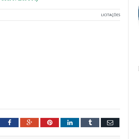
LICITAÇÕES
tter
Facebook
Google+
Pinterest
LinkedIn
Tumblr
Email