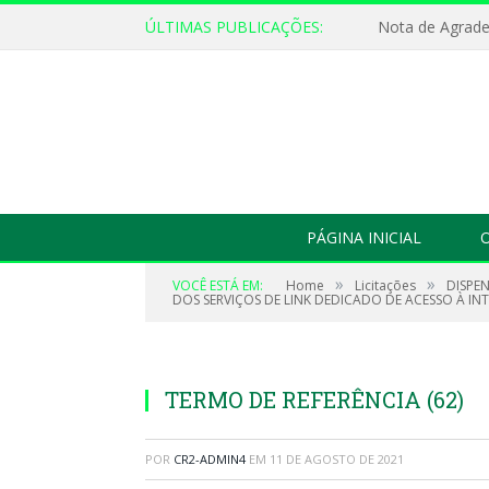
ÚLTIMAS PUBLICAÇÕES:
Nota de Agrad
PÁGINA INICIAL
O
»
»
VOCÊ ESTÁ EM:
Home
Licitações
DISPE
DOS SERVIÇOS DE LINK DEDICADO DE ACESSO À INT
TERMO DE REFERÊNCIA (62)
POR
CR2-ADMIN4
EM
11 DE AGOSTO DE 2021