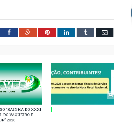
tter
Facebook
Google+
Pinterest
LinkedIn
Tumblr
Email
SO “RAINHA DO XXXI
L DO VAQUEIRO E
R” 2026