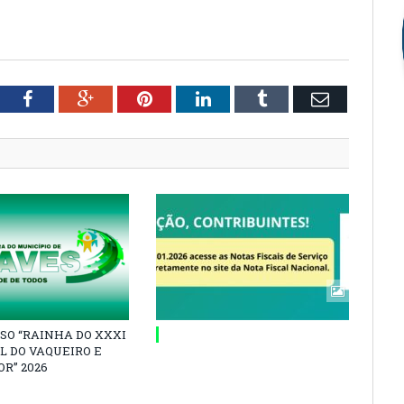
tter
Facebook
Google+
Pinterest
LinkedIn
Tumblr
Email
SO “RAINHA DO XXXI
L DO VAQUEIRO E
R” 2026