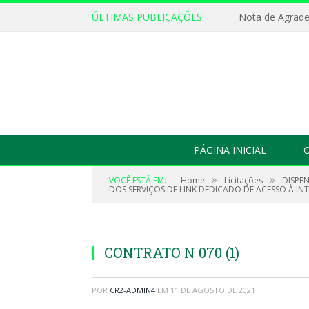
ÚLTIMAS PUBLICAÇÕES:
Nota de Agrad
PÁGINA INICIAL
O
»
»
VOCÊ ESTÁ EM:
Home
Licitações
DISPE
DOS SERVIÇOS DE LINK DEDICADO DE ACESSO À INT
CONTRATO N 070 (1)
POR
CR2-ADMIN4
EM
11 DE AGOSTO DE 2021