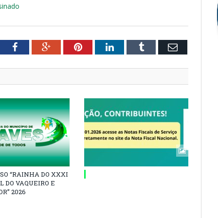
ssinado
tter
Facebook
Google+
Pinterest
LinkedIn
Tumblr
Email
SO “RAINHA DO XXXI
L DO VAQUEIRO E
R” 2026