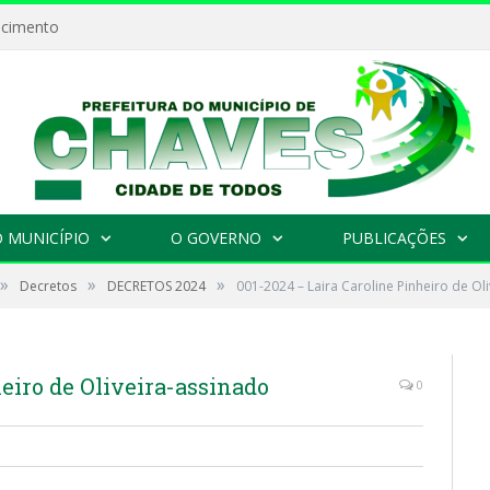
ecimento
 MUNICÍPIO
O GOVERNO
PUBLICAÇÕES
»
»
»
Decretos
DECRETOS 2024
001-2024 – Laira Caroline Pinheiro de Ol
eiro de Oliveira-assinado
0