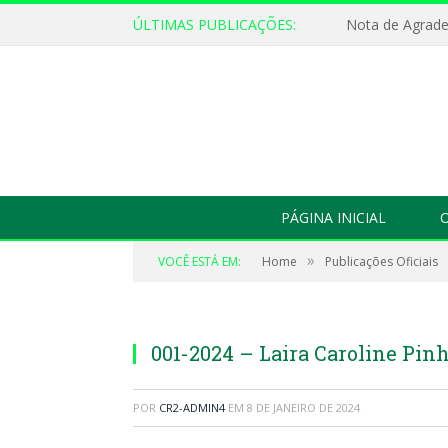
ÚLTIMAS PUBLICAÇÕES:
Nota de Agrad
PÁGINA INICIAL
O
»
VOCÊ ESTÁ EM:
Home
Publicações Oficiais
001-2024 – Laira Caroline Pinh
POR
CR2-ADMIN4
EM
8 DE JANEIRO DE 2024