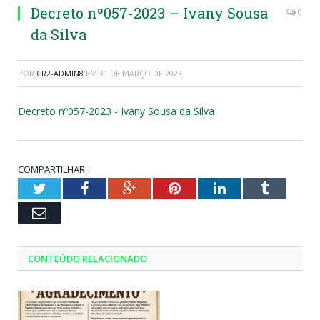
Decreto nº057-2023 – Ivany Sousa
0
da Silva
POR
CR2-ADMIN8
EM
31 DE MARÇO DE 2023
Decreto nº057-2023 - Ivany Sousa da Silva
COMPARTILHAR:
Twitter
Facebook
Google+
Pinterest
LinkedIn
Tumblr
Email
CONTEÚDO RELACIONADO