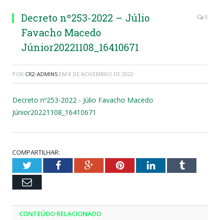
Decreto nº253-2022 – Júlio
0
Favacho Macedo
Júnior20221108_16410671
POR
CR2-ADMIN5
EM
8 DE NOVEMBRO DE 2022
Decreto nº253-2022 - Júlio Favacho Macedo
Júnior20221108_16410671
COMPARTILHAR:
Twitter
Facebook
Google+
Pinterest
LinkedIn
Tumblr
Email
CONTEÚDO RELACIONADO