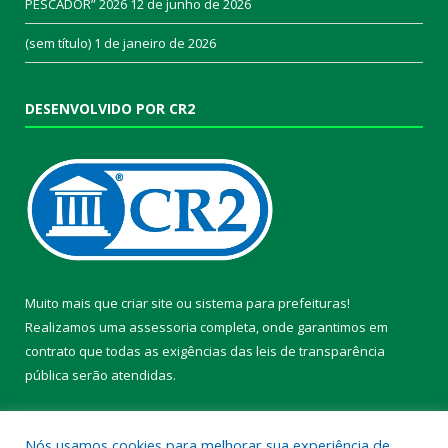
PESCADOR” 2026
12 de junho de 2026
(sem título)
1 de janeiro de 2026
DESENVOLVIDO POR CR2
Muito mais que
criar site
ou
sistema para prefeituras
!
Realizamos uma
assessoria
completa, onde garantimos em
contrato que todas as exigências das
leis de transparência
pública
serão atendidas.
Conheça o
PNTP
e o
Radar da Transparência Pública
Nós usamos cookies para melhorar sua experiência de