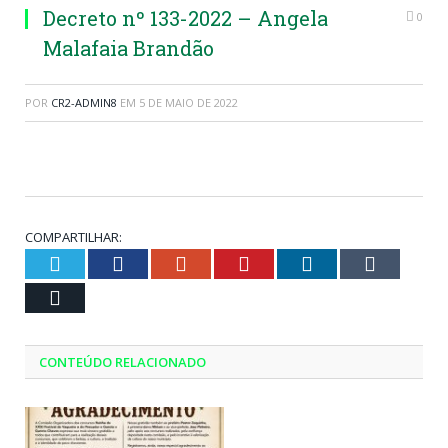
Decreto nº 133-2022 – Angela
0
Malafaia Brandão
POR
CR2-ADMIN8
EM
5 DE MAIO DE 2022
COMPARTILHAR:
Twitter
Facebook
Google+
Pinterest
LinkedIn
Tumblr
Email
CONTEÚDO RELACIONADO