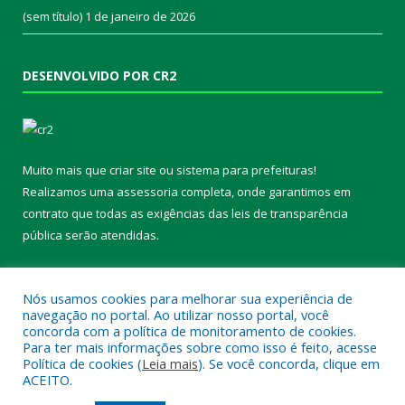
(sem título)
1 de janeiro de 2026
DESENVOLVIDO POR CR2
Muito mais que
criar site
ou
sistema para prefeituras
!
Realizamos uma
assessoria
completa, onde garantimos em
contrato que todas as exigências das
leis de transparência
pública
serão atendidas.
Conheça o
PNTP
e o
Radar da Transparência Pública
Nós usamos cookies para melhorar sua experiência de
navegação no portal. Ao utilizar nosso portal, você
concorda com a política de monitoramento de cookies.
Para ter mais informações sobre como isso é feito, acesse
Política de cookies (
Leia mais
). Se você concorda, clique em
Todos os direitos reservados a Prefeitura Municipal de Chaves.
ACEITO.