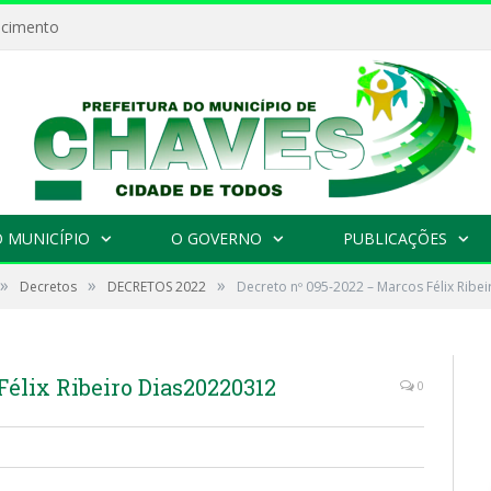
ecimento
 MUNICÍPIO
O GOVERNO
PUBLICAÇÕES
»
»
»
Decretos
DECRETOS 2022
Decreto nº 095-2022 – Marcos Félix Ribe
Félix Ribeiro Dias20220312
0