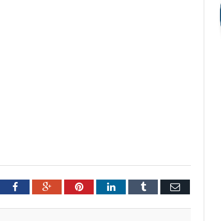
tter
Facebook
Google+
Pinterest
LinkedIn
Tumblr
Email