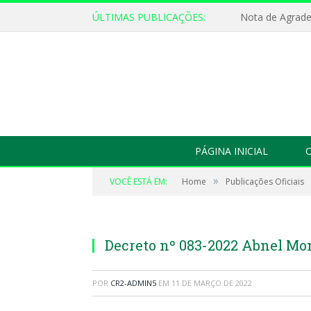
ÚLTIMAS PUBLICAÇÕES:
Nota de Agrad
PÁGINA INICIAL
O
»
VOCÊ ESTÁ EM:
Home
Publicações Oficiais
Decreto nº 083-2022 Abnel Mo
POR
CR2-ADMIN5
EM
11 DE MARÇO DE 2022