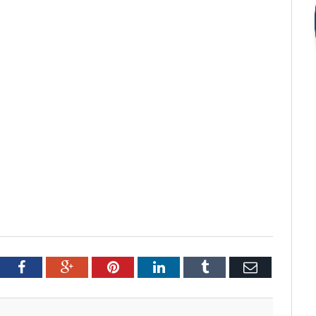
tter
Facebook
Google+
Pinterest
LinkedIn
Tumblr
Email