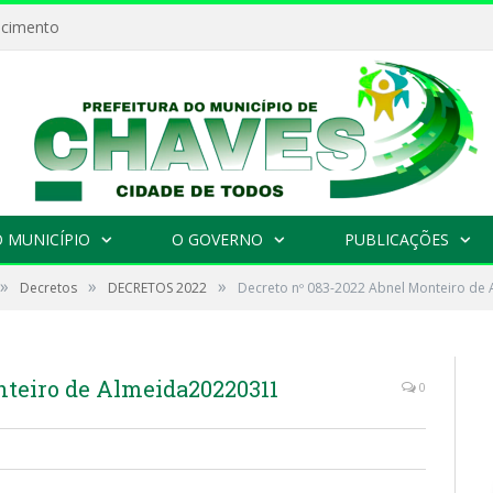
ecimento
 MUNICÍPIO
O GOVERNO
PUBLICAÇÕES
»
»
»
Decretos
DECRETOS 2022
Decreto nº 083-2022 Abnel Monteiro de
nteiro de Almeida20220311
0