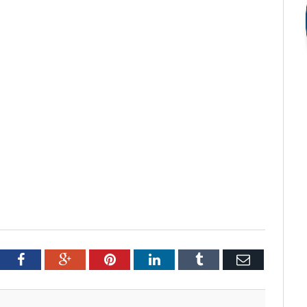
tter
Facebook
Google+
Pinterest
LinkedIn
Tumblr
Email