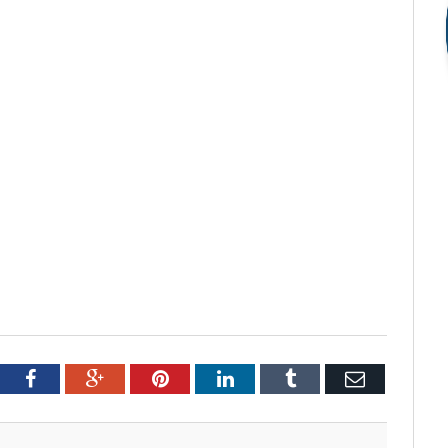
tter
Facebook
Google+
Pinterest
LinkedIn
Tumblr
Email