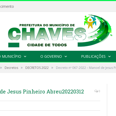
ecimento
 MUNICÍPIO
O GOVERNO
PUBLICAÇÕES
»
»
»
Decretos
DECRETOS 2022
Decreto nº 067-2022 – Manoel de Jesus 
 de Jesus Pinheiro Abreu20220312
0