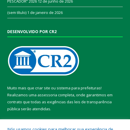
PESCADOR” 2026
12 de junho de 2026
(sem título)
1 de janeiro de 2026
DESENVOLVIDO POR CR2
Muito mais que
criar site
ou
sistema para prefeituras
!
Realizamos uma
assessoria
completa, onde garantimos em
contrato que todas as exigências das
leis de transparência
pública
serão atendidas.
Conheça o
PNTP
e o
Radar da Transparência Pública
Nós usamos cookies para melhorar sua experiência de