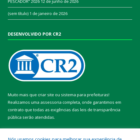
PESCADOR” 2026
12 de junho de 2026
(sem título)
1 de janeiro de 2026
DESENVOLVIDO POR CR2
Muito mais que
criar site
ou
sistema para prefeituras
!
Realizamos uma
assessoria
completa, onde garantimos em
contrato que todas as exigências das
leis de transparência
pública
serão atendidas.
Conheça o
PNTP
e o
Radar da Transparência Pública
Nós usamos cookies para melhorar sua experiência de