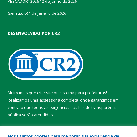
PESCADOR” 2026
12 de junho de 2026
(sem título)
1 de janeiro de 2026
DESENVOLVIDO POR CR2
Muito mais que
criar site
ou
sistema para prefeituras
!
Realizamos uma
assessoria
completa, onde garantimos em
contrato que todas as exigências das
leis de transparência
pública
serão atendidas.
Conheça o
PNTP
e o
Radar da Transparência Pública
Nós usamos cookies para melhorar sua experiência de