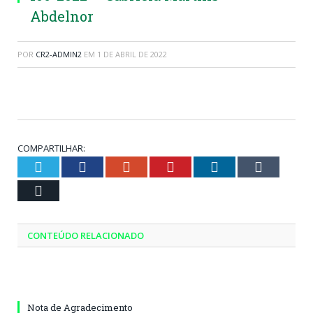
Abdelnor
POR
CR2-ADMIN2
EM
1 DE ABRIL DE 2022
COMPARTILHAR:
Twitter
Facebook
Google+
Pinterest
LinkedIn
Tumblr
Email
CONTEÚDO RELACIONADO
Nota de Agradecimento