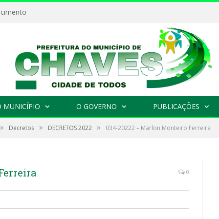
ecimento
 MUNICÍPIO
O GOVERNO
PUBLICAÇÕES
»
»
»
Decretos
DECRETOS 2022
034-20222 – Marlon Monteiro Ferreira
Ferreira
0