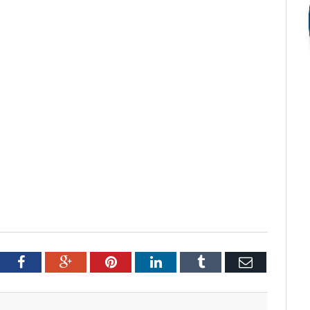
tter
Facebook
Google+
Pinterest
LinkedIn
Tumblr
Email