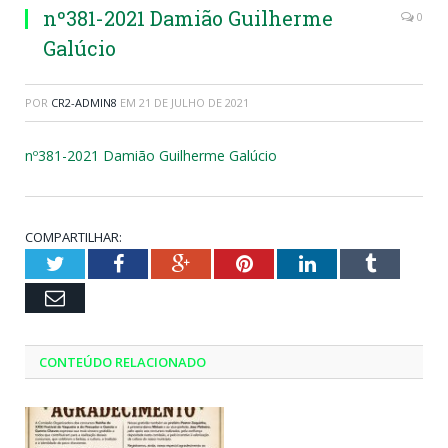
nº381-2021 Damião Guilherme
0
Galúcio
POR
CR2-ADMIN8
EM
21 DE JULHO DE 2021
nº381-2021 Damião Guilherme Galúcio
COMPARTILHAR:
Twitter
Facebook
Google+
Pinterest
LinkedIn
Tumblr
Email
CONTEÚDO RELACIONADO