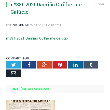
nº381-2021 Damião Guilherme
0
Galúcio
POR
CR2-ADMIN8
EM
21 DE JULHO DE 2021
nº381-2021 Damião Guilherme Galúcio
COMPARTILHAR:
Twitter
Facebook
Google+
Pinterest
LinkedIn
Tumblr
Email
CONTEÚDO RELACIONADO