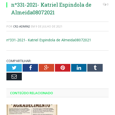
nº331-2021- Katriel Espindola de
0
Almeida08072021
POR
CR2-ADMIN2
EM
9 DE JULHO DE 2021
nº331-2021- Katriel Espindola de Almeida08072021
COMPARTILHAR:
Twitter
Facebook
Google+
Pinterest
LinkedIn
Tumblr
Email
CONTEÚDO RELACIONADO