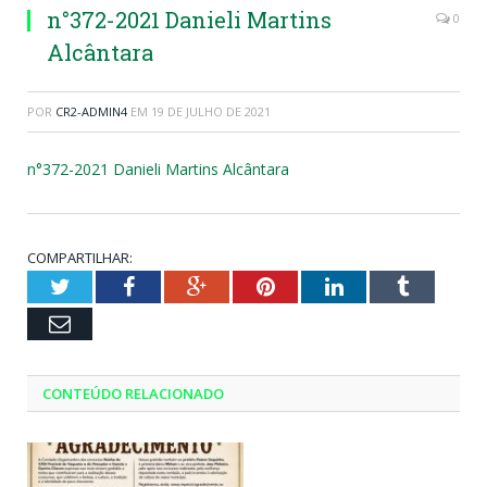
n°372-2021 Danieli Martins
0
Alcântara
POR
CR2-ADMIN4
EM
19 DE JULHO DE 2021
n°372-2021 Danieli Martins Alcântara
COMPARTILHAR:
Twitter
Facebook
Google+
Pinterest
LinkedIn
Tumblr
Email
CONTEÚDO RELACIONADO