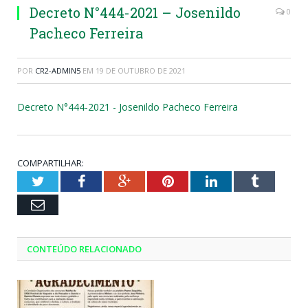
Decreto N°444-2021 – Josenildo
0
Pacheco Ferreira
POR
CR2-ADMIN5
EM
19 DE OUTUBRO DE 2021
Decreto N°444-2021 - Josenildo Pacheco Ferreira
COMPARTILHAR:
Twitter
Facebook
Google+
Pinterest
LinkedIn
Tumblr
Email
CONTEÚDO RELACIONADO