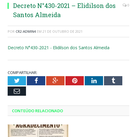
Decreto N°430-2021 – Elidilson dos
0
Santos Almeida
POR
CR2-ADMIN4
EM
21 DE OUTUBRO DE 2021
Decreto N°430-2021 - Elidilson dos Santos Almeida
COMPARTILHAR:
Twitter
Facebook
Google+
Pinterest
LinkedIn
Tumblr
Email
CONTEÚDO RELACIONADO