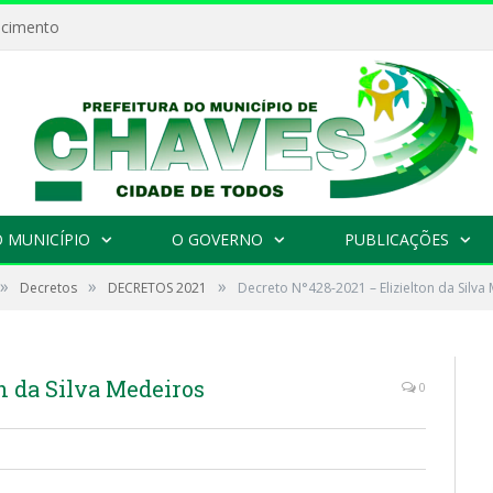
ecimento
 MUNICÍPIO
O GOVERNO
PUBLICAÇÕES
»
»
»
Decretos
DECRETOS 2021
Decreto N°428-2021 – Elizielton da Silva
n da Silva Medeiros
0