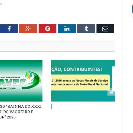
os
tter
Facebook
Google+
Pinterest
LinkedIn
Tumblr
Email
SO “RAINHA DO XXXI
L DO VAQUEIRO E
R” 2026