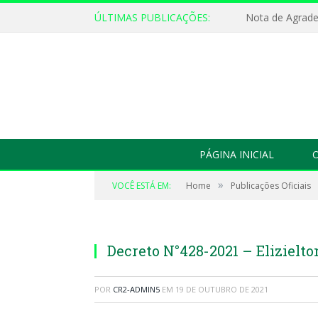
ÚLTIMAS PUBLICAÇÕES:
Nota de Agrad
PÁGINA INICIAL
O
»
VOCÊ ESTÁ EM:
Home
Publicações Oficiais
Decreto N°428-2021 – Elizielto
POR
CR2-ADMIN5
EM
19 DE OUTUBRO DE 2021