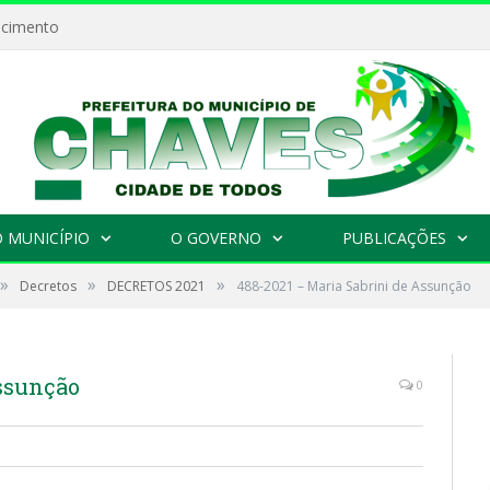
ecimento
 MUNICÍPIO
O GOVERNO
PUBLICAÇÕES
»
»
»
Decretos
DECRETOS 2021
488-2021 – Maria Sabrini de Assunção
Assunção
0