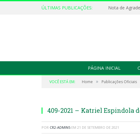
ÚLTIMAS PUBLICAÇÕES:
Nota de Agrad
PÁGINA INICIAL
O
»
VOCÊ ESTÁ EM:
Home
Publicações Oficiais
409-2021 – Katriel Espindola 
POR
CR2-ADMIN5
EM
21 DE SETEMBRO DE 2021