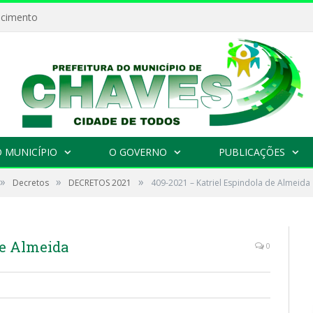
ecimento
 MUNICÍPIO
O GOVERNO
PUBLICAÇÕES
»
»
»
Decretos
DECRETOS 2021
409-2021 – Katriel Espindola de Almeida
de Almeida
0