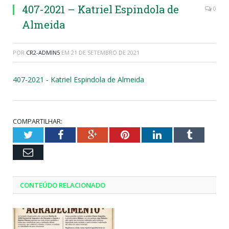
407-2021 – Katriel Espindola de
0
Almeida
POR
CR2-ADMIN5
EM
21 DE SETEMBRO DE 2021
407-2021 - Katriel Espindola de Almeida
COMPARTILHAR:
Twitter
Facebook
Google+
Pinterest
LinkedIn
Tumblr
Email
CONTEÚDO RELACIONADO