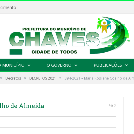
ecimento
 MUNICÍPIO
O GOVERNO
PUBLICAÇÕES
»
»
»
Decretos
DECRETOS 2021
394-2021 – Maria Rosilene Coelho de Al
elho de Almeida
0