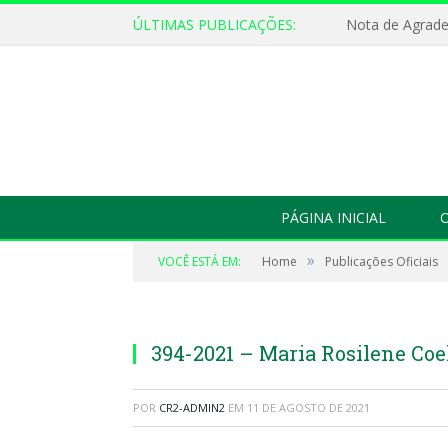
ÚLTIMAS PUBLICAÇÕES:
Nota de Agrad
PÁGINA INICIAL
O
»
VOCÊ ESTÁ EM:
Home
Publicações Oficiais
394-2021 – Maria Rosilene Co
POR
CR2-ADMIN2
EM
11 DE AGOSTO DE 2021