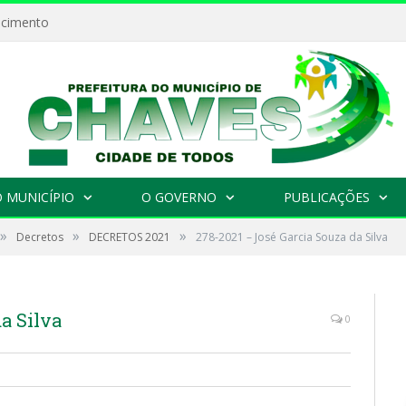
ecimento
 MUNICÍPIO
O GOVERNO
PUBLICAÇÕES
»
»
»
Decretos
DECRETOS 2021
278-2021 – José Garcia Souza da Silva
a Silva
0