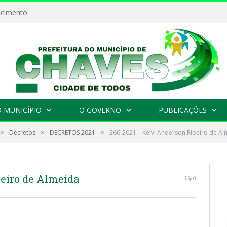
ecimento
 MUNICÍPIO
O GOVERNO
PUBLICAÇÕES
»
»
»
Decretos
DECRETOS 2021
266-2021 – Kelvi Anderson Ribeiro de A
beiro de Almeida
0