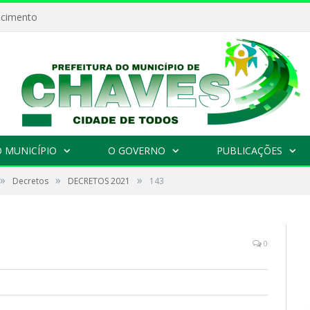
ecimento
 MUNICÍPIO
O GOVERNO
PUBLICAÇÕES
»
»
»
Decretos
DECRETOS 2021
143
0