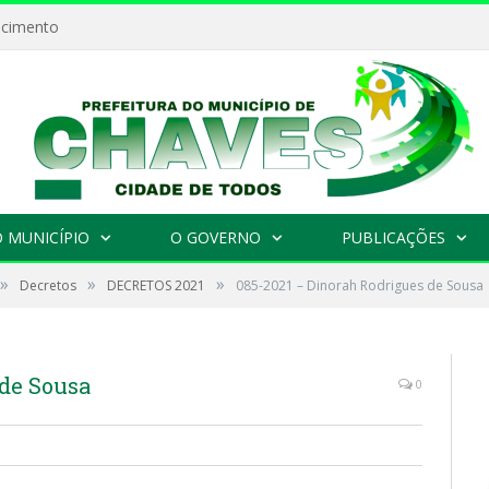
ecimento
 MUNICÍPIO
O GOVERNO
PUBLICAÇÕES
»
»
»
Decretos
DECRETOS 2021
085-2021 – Dinorah Rodrigues de Sousa
 de Sousa
0