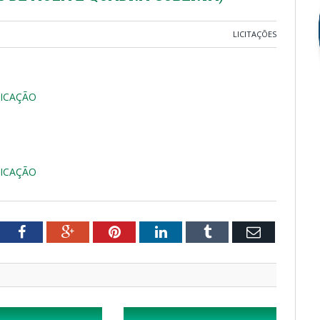
LICITAÇÕES
ICAÇÃO
ICAÇÃO
tter
Facebook
Google+
Pinterest
LinkedIn
Tumblr
Email