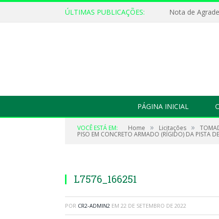
ÚLTIMAS PUBLICAÇÕES:
Nota de Agrad
PÁGINA INICIAL
O
»
»
VOCÊ ESTÁ EM:
Home
Licitações
TOMAD
PISO EM CONCRETO ARMADO (RÍGIDO) DA PISTA 
L7576_166251
POR
CR2-ADMIN2
EM
22 DE SETEMBRO DE 2022