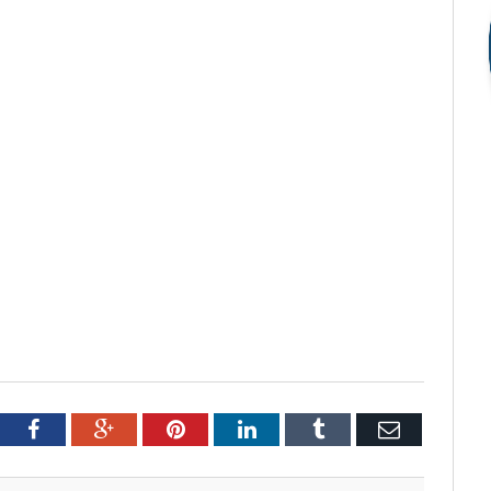
tter
Facebook
Google+
Pinterest
LinkedIn
Tumblr
Email