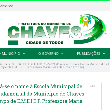
ecimento
 MUNICÍPIO
O GOVERNO
PUBLICAÇÕES
»
»
Leis
PROJETO DE LEI Nº 014/2021 (Dá-se o nome à Escola Municipal de E
mpo de E.M.E.I.E.F. Professora Maria Célia de Lima Cardoso)
á-se o nome à Escola Municipal de
0
undamental do Município de Chaves
mpo de E.M.E.I.E.F. Professora Maria